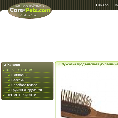
Начало
З
Луксозна продълговата дървена че
Каталог
# 1 ALL SYSTEMS
Шампоани
Балсами
Спрейове,гелове
Груминг инсрументи
ПРОМО ПРОДУКТИ