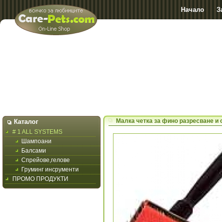
Начало
З
Малка четка за фино разресване и
Каталог
# 1 ALL SYSTEMS
Шампоани
Балсами
Спрейове,гелове
Груминг инсрументи
ПРОМО ПРОДУКТИ